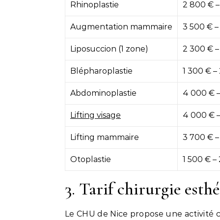
Rhinoplastie
2 800 € –
Augmentation mammaire
3 500 € –
Liposuccion (1 zone)
2 300 € –
Blépharoplastie
1 300 € –
Abdominoplastie
4 000 € 
Lifting visage
4 000 € –
Lifting mammaire
3 700 € –
Otoplastie
1 500 € –
3. Tarif chirurgie est
Le CHU de Nice propose une activité c